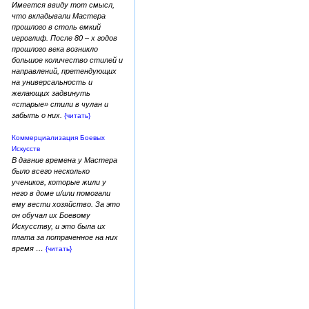
Имеется ввиду тот смысл,
что вкладывали Мастера
прошлого в столь емкий
иероглиф. После 80 – х годов
прошлого века возникло
большое количество стилей и
направлений, претендующих
на универсальность и
желающих задвинуть
«старые» стили в чулан и
забыть о них.
{читать}
Коммерциализация Боевых
Искусств
В давние времена у Мастера
было всего несколько
учеников, которые жили у
него в доме и/или помогали
ему вести хозяйство. За это
он обучал их Боевому
Искусству, и это была их
плата за потраченное на них
время …
{читать}