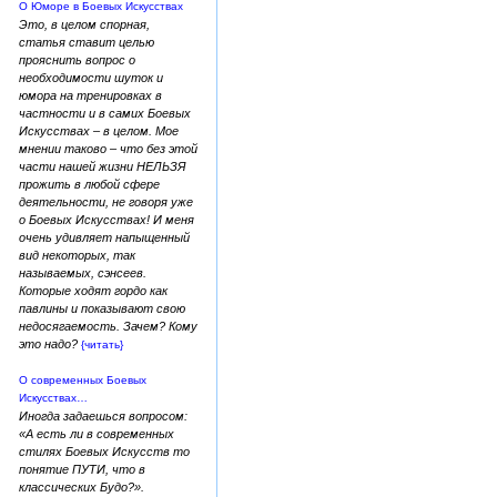
О Юморе в Боевых Искусствах
Это, в целом спорная,
статья ставит целью
прояснить вопрос о
необходимости шуток и
юмора на тренировках в
частности и в самих Боевых
Искусствах – в целом. Мое
мнении таково – что без этой
части нашей жизни НЕЛЬЗЯ
прожить в любой сфере
деятельности, не говоря уже
о Боевых Искусствах! И меня
очень удивляет напыщенный
вид некоторых, так
называемых, сэнсеев.
Которые ходят гордо как
павлины и показывают свою
недосягаемость. Зачем? Кому
это надо?
{читать}
О современных Боевых
Искусствах…
Иногда задаешься вопросом:
«А есть ли в современных
стилях Боевых Искусств то
понятие ПУТИ, что в
классических Будо?».