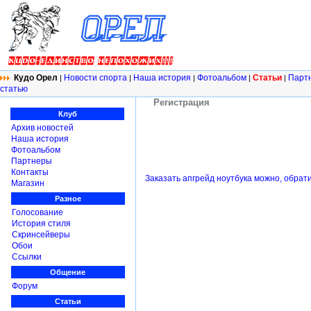
Кудо Орел
Новости спорта
Наша история
Фотоальбом
Статьи
Парт
|
|
|
|
|
статью
Регистрация
Клуб
Архив новостей
Наша история
Фотоальбом
Партнеры
Контакты
Заказать апгрейд ноутбука можно, обра
Магазин
Разное
Голосование
История стиля
Скринсейверы
Обои
Ссылки
Общение
Форум
Статьи