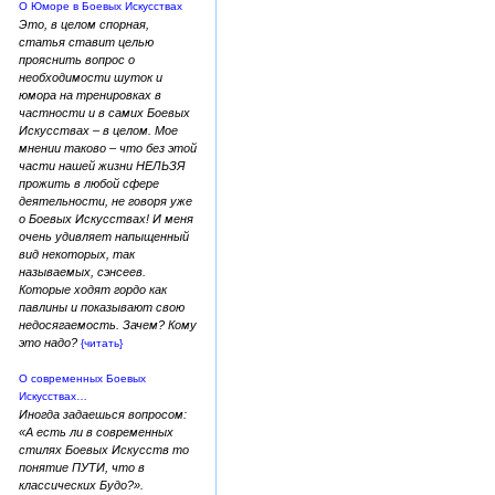
О Юморе в Боевых Искусствах
Это, в целом спорная,
статья ставит целью
прояснить вопрос о
необходимости шуток и
юмора на тренировках в
частности и в самих Боевых
Искусствах – в целом. Мое
мнении таково – что без этой
части нашей жизни НЕЛЬЗЯ
прожить в любой сфере
деятельности, не говоря уже
о Боевых Искусствах! И меня
очень удивляет напыщенный
вид некоторых, так
называемых, сэнсеев.
Которые ходят гордо как
павлины и показывают свою
недосягаемость. Зачем? Кому
это надо?
{читать}
О современных Боевых
Искусствах…
Иногда задаешься вопросом:
«А есть ли в современных
стилях Боевых Искусств то
понятие ПУТИ, что в
классических Будо?».