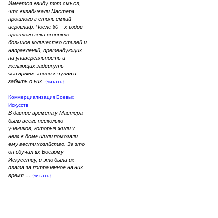
Имеется ввиду тот смысл,
что вкладывали Мастера
прошлого в столь емкий
иероглиф. После 80 – х годов
прошлого века возникло
большое количество стилей и
направлений, претендующих
на универсальность и
желающих задвинуть
«старые» стили в чулан и
забыть о них.
{читать}
Коммерциализация Боевых
Искусств
В давние времена у Мастера
было всего несколько
учеников, которые жили у
него в доме и/или помогали
ему вести хозяйство. За это
он обучал их Боевому
Искусству, и это была их
плата за потраченное на них
время …
{читать}