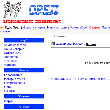
Кудо Орел
Новости спорта
Наша история
Фотоальбом
Статьи
Парт
|
|
|
|
|
статью
Ссылки
Клуб
www.daidojuku.com
-
Япония
Архив новостей
Наша история
Фотоальбом
Партнеры
Контакты
Если у вашего сайт
Магазин
Разное
Голосование
Специалисты "PC-Service" помогут с уст
История стиля
Скринсейверы
Обои
Ссылки
Общение
Форум
Статьи