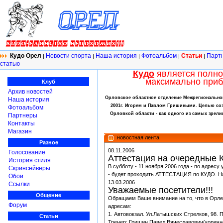
Кудо Орел
Новости спорта
Наша история
Фотоальбом
Статьи
Парт
|
|
|
|
|
статью
Кудо
является полно
максимально приб
Клуб
Архив новостей
Орловское областное отделение Межрегиональной
Наша история
2001г. Игорем и Павлом Гришиными. Целью созд
Фотоальбом
Орловкой области - как одного из самых зрел
Партнеры
Контакты
Магазин
новостная лента
Разное
08.11.2006
Голосование
Аттестация на очередные
История стиля
В субботу - 11 ноября 2006 года - по адресу
Скринсейверы
- будет проходить АТТЕСТАЦИЯ по КУДО. На
Обои
13.03.2006
Ссылки
Уважаемые посетители!!!
Общение
Обращаем Ваше внимание на то, что в Орле 
Форум
адресам:
1. Автовокзал. Ул.Латышских Стрелков, 98. П
Статьи
Тренер: Гришин Павел Вячеславович(коричне