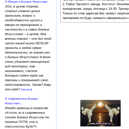
О Юморе в Боевых Искусствах
2. Район Часового завода. Институт Эконом
Это, в целом спорная,
понедельник, среда, пятница с 19-30. Трене
статья ставит целью
Только по этим адресам Вас примут лиценз
прояснить вопрос о
тренировки по Кудо, никакого официального
необходимости шуток и
юмора на тренировках в
частности и в самих Боевых
Искусствах – в целом. Мое
мнении таково – что без этой
части нашей жизни НЕЛЬЗЯ
прожить в любой сфере
деятельности, не говоря уже
о Боевых Искусствах! И меня
очень удивляет напыщенный
вид некоторых, так
называемых, сэнсеев.
Которые ходят гордо как
павлины и показывают свою
недосягаемость. Зачем? Кому
это надо?
{читать}
О современных Боевых
Искусствах…
Иногда задаешься вопросом:
«А есть ли в современных
стилях Боевых Искусств то
понятие ПУТИ, что в
классических Будо?».