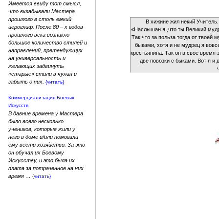
Имеется ввиду тот смысл,
что вкладывали Мастера
прошлого в столь емкий
В хижине жил некий Учитель.
иероглиф. После 80 – х годов
«Наслышан я ,что ты Великий мудре
прошлого века возникло
Так что за польза тогда от твоей 
большое количество стилей и
быками, хотя и не мудрец я вовс
направлений, претендующих
крестьянина. Так он в свое время
на универсальность и
две повозки с быками. Вот я и
желающих задвинуть
«старые» стили в чулан и
забыть о них.
{читать}
Коммерциализация Боевых
Искусств
В давние времена у Мастера
было всего несколько
учеников, которые жили у
него в доме и/или помогали
ему вести хозяйство. За это
он обучал их Боевому
Искусству, и это была их
плата за потраченное на них
время …
{читать}